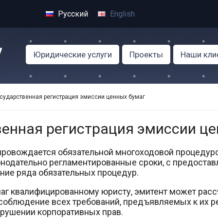
Русский
English
Юридические услуги
Проекты
Наши кли
сударственная регистрация эмиссии ценных бумаг
венная регистрация эмиссии це
провождается обязательной многоходовой процедуро
онодательно регламентированные сроки, с предоста
ение ряда обязательных процедур.
аг квалифицированному юристу, эмитент может расс
облюдение всех требований, предъявляемых к их ре
арушении корпоративных прав.