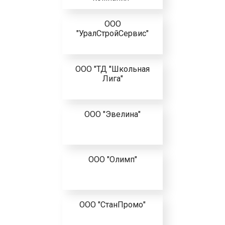
ООО
"УралСтройСервис"
ООО "ТД "Школьная
Лига"
ООО "Эвелина"
ООО "Олимп"
ООО "СтанПромо"