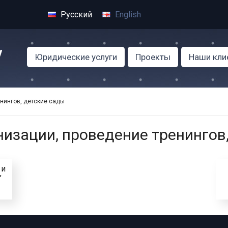
Русский
English
Юридические услуги
Проекты
Наши кли
нингов, детские сады
изации, проведение тренингов
 и
"