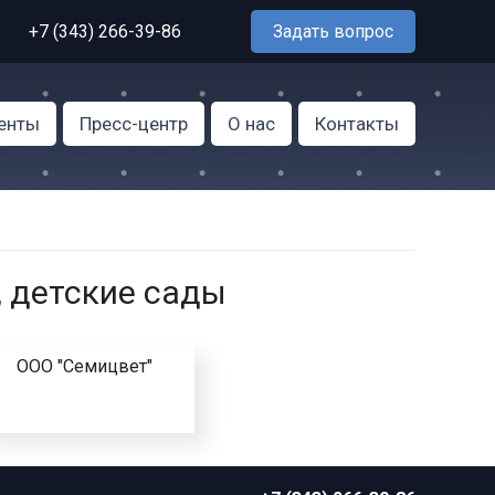
+7 (343) 266-39-86
Задать вопрос
енты
Пресс-центр
О нас
Контакты
, детские сады
ООО "Семицвет"