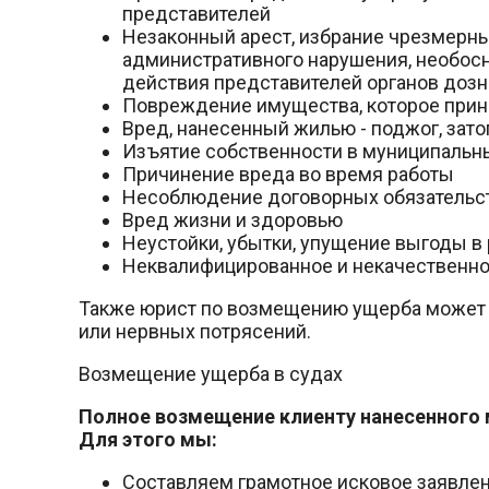
представителей
Незаконный арест, избрание чрезмерны
административного нарушения, необос
действия представителей органов дозн
Повреждение имущества, которое прин
Вред, нанесенный жилью - поджог, зато
Изъятие собственности в муниципальн
Причинение вреда во время работы
Несоблюдение договорных обязательст
Вред жизни и здоровью
Неустойки, убытки, упущение выгоды в 
Неквалифицированное и некачественно
Также юрист по возмещению ущерба может со
или нервных потрясений.
Возмещение ущерба в судах
Полное возмещение клиенту нанесенного 
Для этого мы:
Составляем грамотное исковое заявле