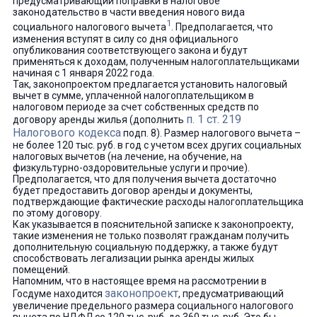
предусматривающий поправки в налоговое
законодательство в части введения нового вида
1
социального налогового вычета
. Предполагается, что
изменения вступят в силу со дня официального
опубликования соответствующего закона и будут
применяться к доходам, полученным налогоплательщиками
начиная с 1 января 2022 года.
Так, законопроектом предлагается установить налоговый
вычет в сумме, уплаченной налогоплательщиком в
налоговом периоде за счет собственных средств по
п. 1 ст. 219
договору аренды жилья (дополнить
Налогового кодекса
подп. 8). Размер налогового вычета –
не более 120 тыс. руб. в год с учетом всех других социальных
налоговых вычетов (на лечение, на обучение, на
физкультурно-оздоровительные услуги и прочие).
Предполагается, что для получения вычета достаточно
будет предоставить договор аренды и документы,
подтверждающие фактические расходы налогоплательщика
по этому договору.
Как указывается в пояснительной записке к законопроекту,
такие изменения не только позволят гражданам получить
дополнительную социальную поддержку, а также будут
способствовать легализации рынка аренды жилых
помещений.
Напомним, что в настоящее время на рассмотрении в
законопроект
Госдуме находится
, предусматривающий
увеличение предельного размера социального налогового