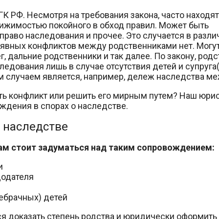
 ГК РФ. Несмотря на требования закона, часто находя
жимостью покойного в обход правил. Может быть
 право наследования и прочее. Это случается в разл
и явных конфликтов между родственниками нет. Могу
, дальние родственники и так далее. По закону, род
ледования лишь в случае отсутствия детей и супруга
случаем является, например, дележ наследства межд
ить конфликт или решить его мирным путем? Наш юри
ждения в спорах о наследстве.
 наследстве
Вам стоит задуматься над таким сопровождением:
и
додателя
ебрачных) детей
ся доказать степень родства и юридически оформить