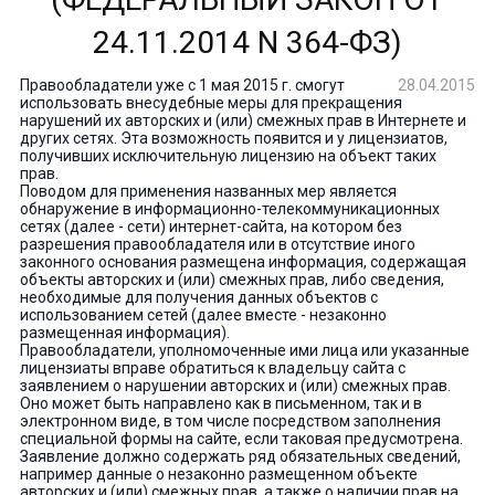
24.11.2014 N 364-ФЗ)
Правообладатели уже с 1 мая 2015 г. смогут
28.04.2015
использовать внесудебные меры для прекращения
нарушений их авторских и (или) смежных прав в Интернете и
других сетях. Эта возможность появится и у лицензиатов,
получивших исключительную лицензию на объект таких
прав.
Поводом для применения названных мер является
обнаружение в информационно-телекоммуникационных
сетях (далее - сети) интернет-сайта, на котором без
разрешения правообладателя или в отсутствие иного
законного основания размещена информация, содержащая
объекты авторских и (или) смежных прав, либо сведения,
необходимые для получения данных объектов с
использованием сетей (далее вместе - незаконно
размещенная информация).
Правообладатели, уполномоченные ими лица или указанные
лицензиаты вправе обратиться к владельцу сайта с
заявлением о нарушении авторских и (или) смежных прав.
Оно может быть направлено как в письменном, так и в
электронном виде, в том числе посредством заполнения
специальной формы на сайте, если таковая предусмотрена.
Заявление должно содержать ряд обязательных сведений,
например данные о незаконно размещенном объекте
авторских и (или) смежных прав, а также о наличии прав на