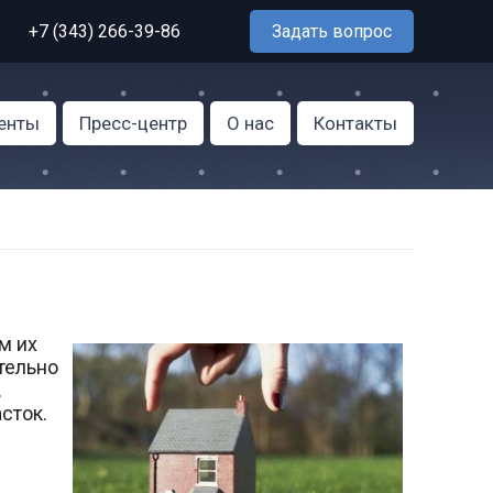
+7 (343) 266-39-86
Задать вопрос
енты
Пресс-центр
О нас
Контакты
м их
тельно
.
сток.