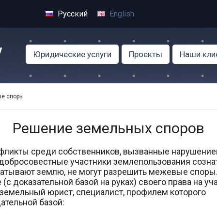
Русский
English
Юридические услуги
Проекты
Наши кли
е споры
Решение земельных споров
фликты среди собственников, вызванные нарушение
едобросовестные участники землепользования созна
атывают землю, не могут разрешить межевые споры
(с доказательной базой на руках) своего права на уча
 земельный юрист, специалист, профилем которого
ательной базой: