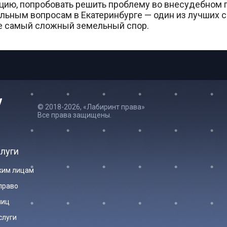
тацию, попробовать решить проблему во внесудебном
ьным вопросам в Екатеринбурге — один из лучших сп
же самый сложный земельный спор.
© 2018-2026, «Лабиринт права»
Все права защищены.
луги
ким лицам
право
лиц
слуги