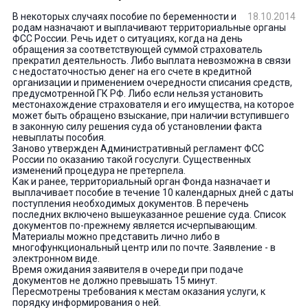
В некоторых случаях пособие по беременности и
18.10.2014
родам назначают и выплачивают территориальные органы
ФСС России. Речь идет о ситуациях, когда на день
обращения за соответствующей суммой страхователь
прекратил деятельность. Либо выплата невозможна в связи
с недостаточностью денег на его счете в кредитной
организации и применением очередности списания средств,
предусмотренной ГК РФ. Либо если нельзя установить
местонахождение страхователя и его имущества, на которое
может быть обращено взыскание, при наличии вступившего
в законную силу решения суда об установлении факта
невыплаты пособия.
Заново утвержден Административный регламент ФСС
России по оказанию такой госуслуги. Существенных
изменений процедура не претерпела.
Как и ранее, территориальный орган Фонда назначает и
выплачивает пособие в течение 10 календарных дней с даты
поступления необходимых документов. В перечень
последних включено вышеуказанное решение суда. Список
документов по-прежнему является исчерпывающим.
Материалы можно представить лично либо в
многофункциональный центр или по почте. Заявление - в
электронном виде.
Время ожидания заявителя в очереди при подаче
документов не должно превышать 15 минут.
Пересмотрены требования к местам оказания услуги, к
порядку информирования о ней.